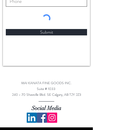
Submit
MAI KANATA FINE GOODS INC.
Suite # 1033
240 - 70 Shawville Blvd. SE Calgary, AB T2Y 2Z3
Social Media