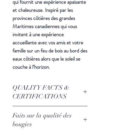
qui fournit une expérience apaisante
et chaleureuse. Inspiré par les
provinces côtières des grandes
Maritimes canadiennes qui vous
invitent à une expérience
accueillante avec vos amis et votre
famille sur un feu de bois au bord des
eaux côtières alors que le soleil se
couche à l’horizon.
QUALITY FACTS &
CERTIFICATIONS
Vegan & Kosher Certified.
Faits sur la qualité des
GMO Free.
bougies
Paraben Free.
Phthalate Free.
Tous les parfums de bougie sont