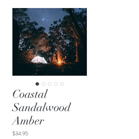
Coastal
Sandalwood
Amber
Price
$34.95